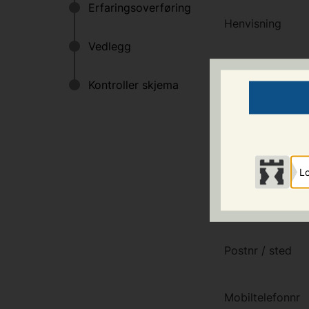
Henvisning
PERSONOPPLY
Fødselsnummer
Fornavn
/
Etterna
Lo
Adresse
Postnr
/
sted
Mobiltelefonnr