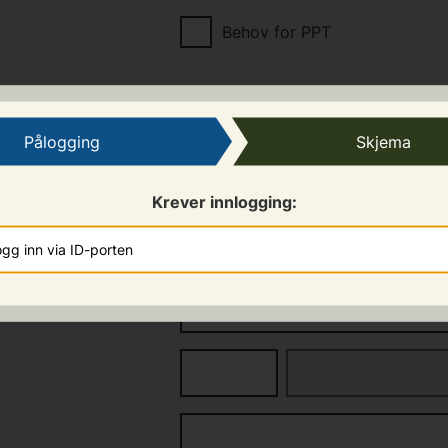
Behov for PPT
SNINGER
Pålogging
Skjema
Krever innlogging:
vn
gg inn via ID-porten