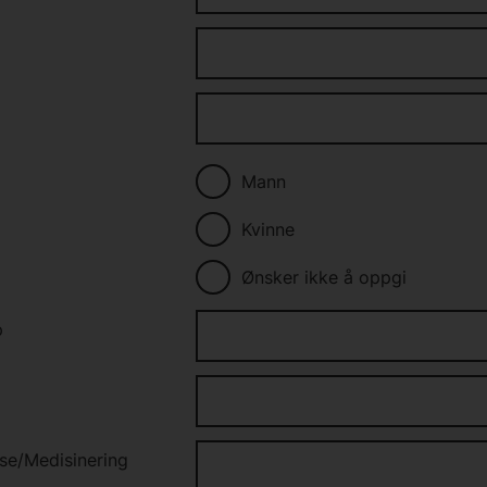
Mann
Kvinne
Ønsker ikke å oppgi
p
ose/Medisinering