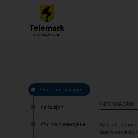
INFORMASJON
Fylkeskommunen 
barnevernsinsti