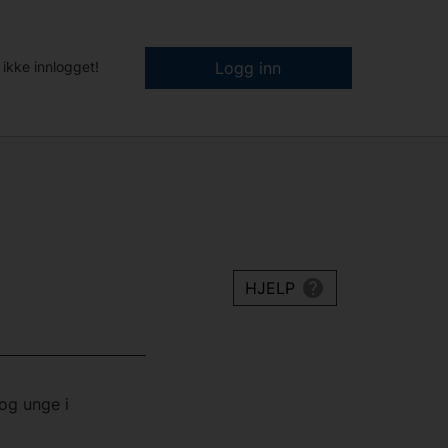
 ikke innlogget!
Logg inn
HJELP
og unge i